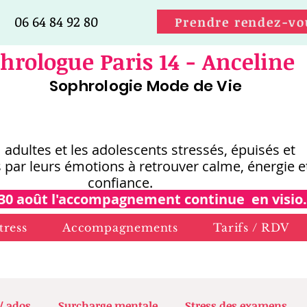
06 64 84 92 80
Prendre rendez-vo
hrologue Paris 14 - Anceline
Sophrologie Mode de Vie
s adultes et les adolescents stressés, épuisés et
 par leurs émotions
à retrouver calme, énergie e
confiance.
30 août l'accompagnement continue en visio.
tress
Accompagnements
Tarifs / RDV
 / ados
Surcharge mentale
Stress des examens