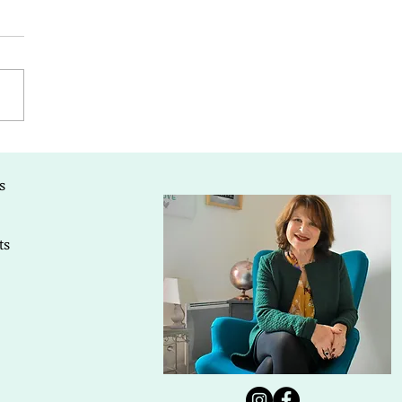
fêtes de famille
ochent à grands pas
s
ts