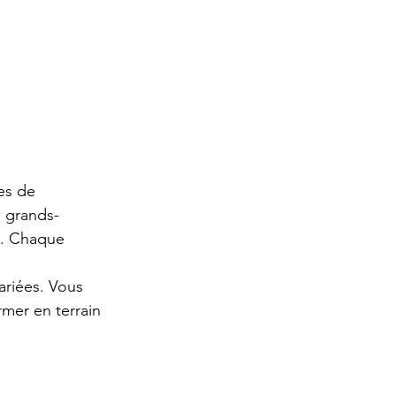
es de 
s grands-
e. Chaque 
variées. Vous 
rmer en terrain 