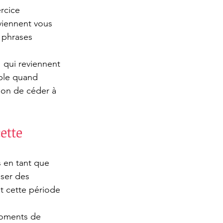
rcice 
 viennent vous 
s phrases 
" qui reviennent 
ble quand 
tion de céder à 
ette 
s en tant que 
ser des 
t cette période 
moments de 