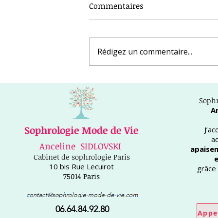
Commentaires
Rédigez un commentaire...
Sophrologie à Paris 14:
apaiser le stress et les
Sophr
angoisses durablement !
A
Sophrologie Mode de Vie
J’a
a
Anceline SIDLOVSKI
apaisem
Cabinet de sophrologie Paris
e
10 bis Rue Lecuirot
grâce 
75014 Paris
06.64.84.92.80
Appe