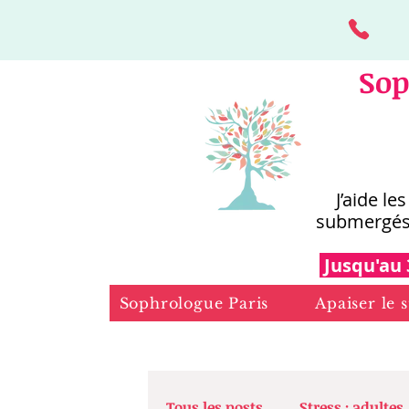
Sop
J’aide le
submergés
Jusqu'au 
Sophrologue Paris
Apaiser le s
Tous les posts
Stress : adultes