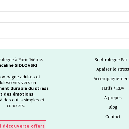
Pourquoi parler de “fatigue
Les 
émotionnelle” ?
appr
ologue à Paris 14ème.
Sophrologue Pari
nceline SIDLOVSKI
Apaiser le stress
ccompagne adultes et
Accompagnemen
dolescents vers un
Tarifs / RDV
ent durable du stress
t des émotions
,
A propos
à des outils simples et
concrets.
Blog
Contact
l découverte offert