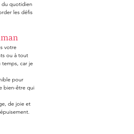
e du quotidien 
rder les défis 
maman
s votre 
s ou à tout 
temps, car je 
nible pour 
e bien-être qui 
e, de joie et 
d'épuisement.