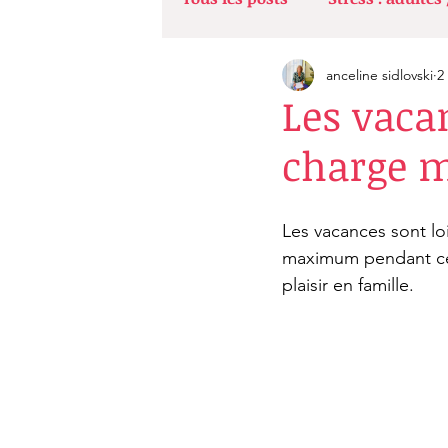
anceline sidlovski
2
Vivre sereinement son acco
Les vaca
charge 
Peurs et angoisses
Dérèg
Les vacances sont lo
maximum pendant cet
plaisir en famille.