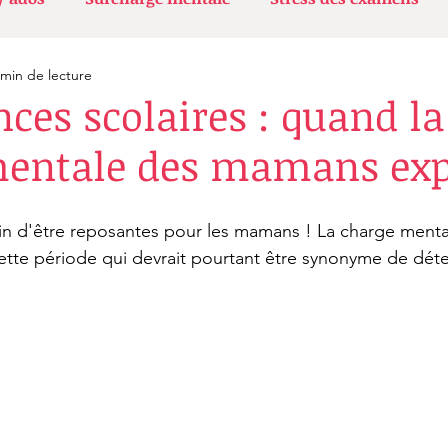
 min de lecture
uchement
Désir d'enfant / PMA
Peur de conduire / P
nces scolaires : quand la
mentale des mamans exp
lement alimentaire
Acouphène
Le sommeil
L
in d'être reposantes pour les mamans ! La charge mental
te période qui devrait pourtant être synonyme de déte