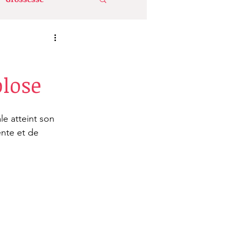
eur de l'avion
lose
a confiance en soi
e atteint son 
nte et de 