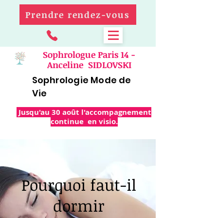
Prendre rendez-vous
Sophrologue Paris 14 -
Anceline SIDLOVSKI
Sophrologie Mode de
Vie
Jusqu'au 30 août l'accompagnement
continue en visio.
Pourquoi faut-il
dormir