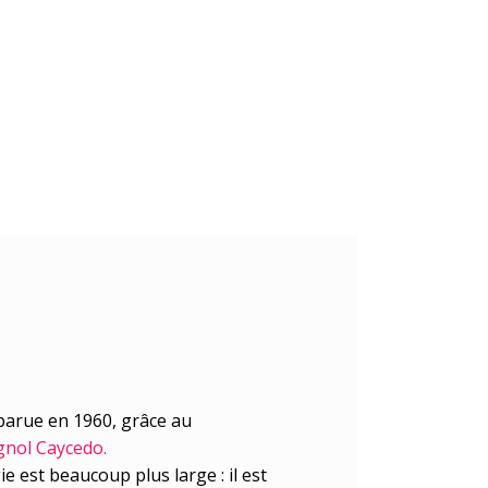
la sophrologie dans mon
parue en 1960, grâce au
gnol Caycedo
.
e est beaucoup plus large : il est