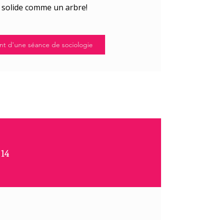
t solide comme un arbre!
t d'une séance de sociologie
 14