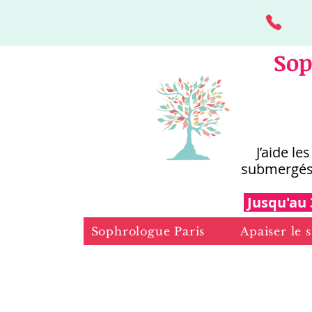
Sop
J’aide le
submergés
Jusqu'au 
Sophrologue Paris
Apaiser le s