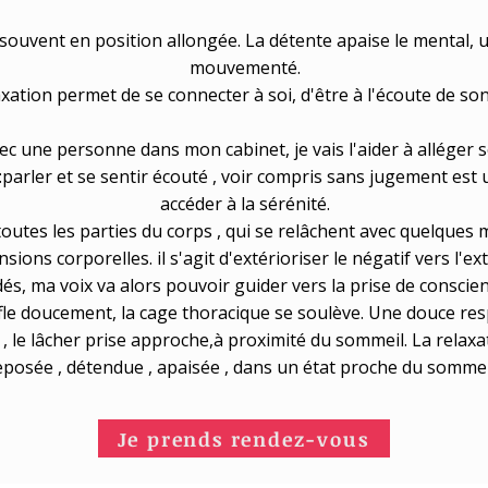
souvent en position allongée. La détente apaise le mental, 
mouvementé.
axation permet de se connecter à soi, d'être à l'écoute de son
ec une personne dans mon cabinet, je vais l'aider à alléger 
:parler et se sentir écouté , voir compris sans jugement es
accéder à la sérénité.
utes les parties du corps , qui se relâchent avec quelques
nsions corporelles. il s'agit d'extérioriser le négatif vers l'ex
idés, ma voix va alors pouvoir guider vers la prise de conscie
fle doucement, la cage thoracique se soulève. Une douce re
 , le lâcher prise approche,à proximité du sommeil. La relaxa
eposée , détendue , apaisée , dans un état proche du sommei
Je prends rendez-vous