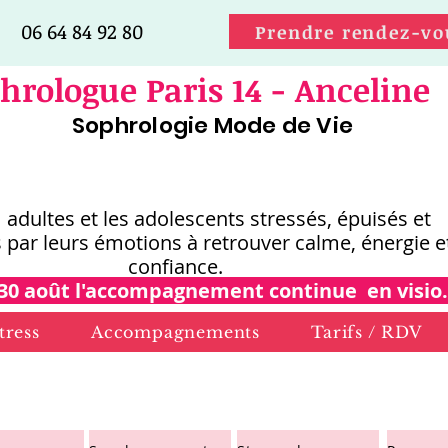
06 64 84 92 80
Prendre rendez-vo
hrologue Paris 14 - Anceline
Sophrologie Mode de Vie
s adultes et les adolescents stressés, épuisés et
 par leurs émotions
à retrouver calme, énergie e
confiance.
30 août l'accompagnement continue en visio.
tress
Accompagnements
Tarifs / RDV