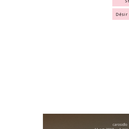
S
Désir
carosidlo