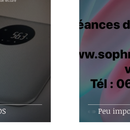
de lecture
IDS
Peu impor