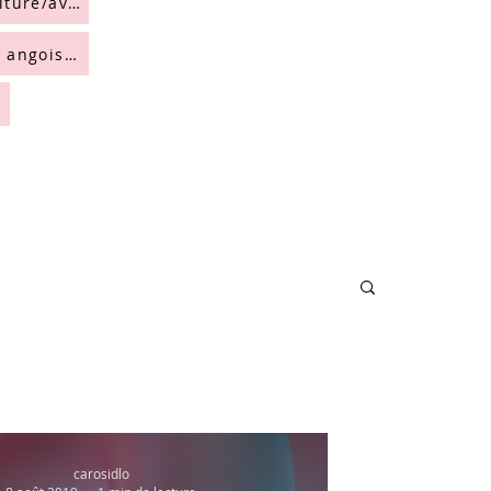
Peur voiture/avion
Peurs & angoisses
i
carosidlo