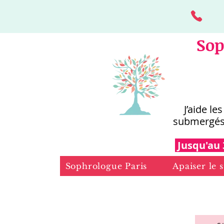
Sop
J’aide le
submergés
Jusqu'au 
Sophrologue Paris
Apaiser le s