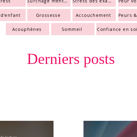
tress
Surchage mentale
Stress des examens
 d'enfant
Grossesse
Accouchement
Acouphènes
Sommeil
Confiance en so
Derniers posts