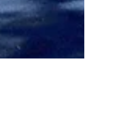
anceline sidlovski