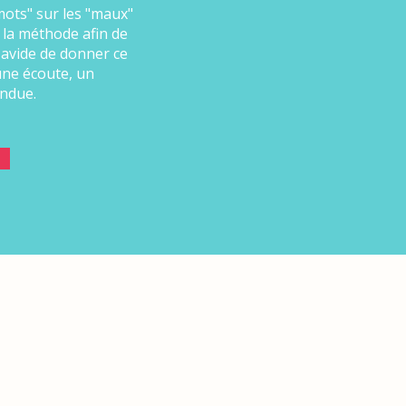
mots" sur les "maux"
 la méthode afin de
 avide de donner ce
 une écoute, un
endue.