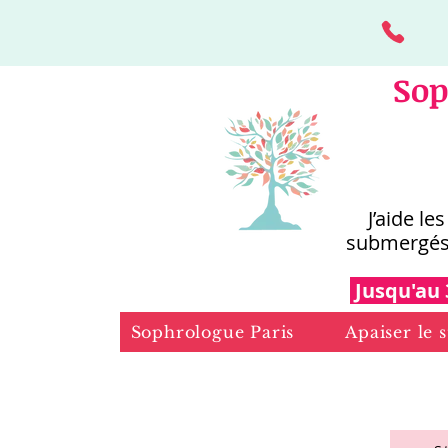
Sop
J’aide le
submergés
Jusqu'au 
Sophrologue Paris
Apaiser le s