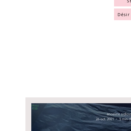
S
Désir
anceline sidlov
26 oct. 2021
5 min d