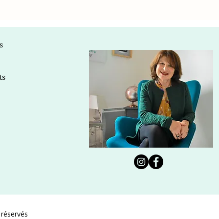
s
ts
 réservés