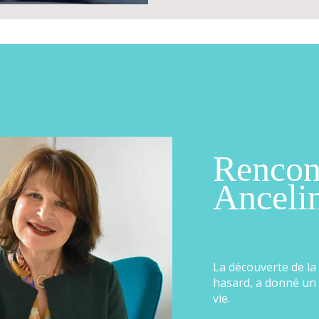
Rencon
Anceli
La découverte de la
hasard, a donné un
vie.