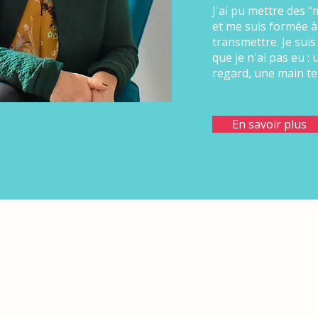
J'ai pu mettre des "
et me suis formée à
transmettre. Je suis
que je n'ai pas eu :
regard, une main t
En savoir plus