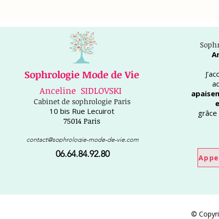
Sophr
A
Sophrologie Mode de Vie
J’a
a
Anceline SIDLOVSKI
apaisem
Cabinet de sophrologie Paris
e
10 bis Rue Lecuirot
grâce 
75014 Paris
06.64.84.92.80
Appe
© Copyri