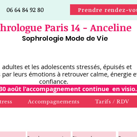
06 64 84 92 80
Prendre rendez-vo
hrologue Paris 14 - Anceline
Sophrologie Mode de Vie
s adultes et les adolescents stressés, épuisés et
 par leurs émotions
à retrouver calme, énergie e
confiance.
30 août l'accompagnement continue en visio.
tress
Accompagnements
Tarifs / RDV