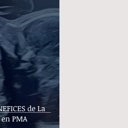
NEFICES de La
 en PMA