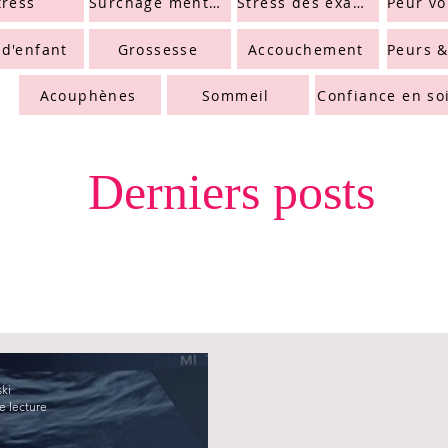
tress
Surchage mentale
Stress des examens
 d'enfant
Grossesse
Accouchement
Acouphènes
Sommeil
Confiance en so
Derniers posts
ski
e lecture