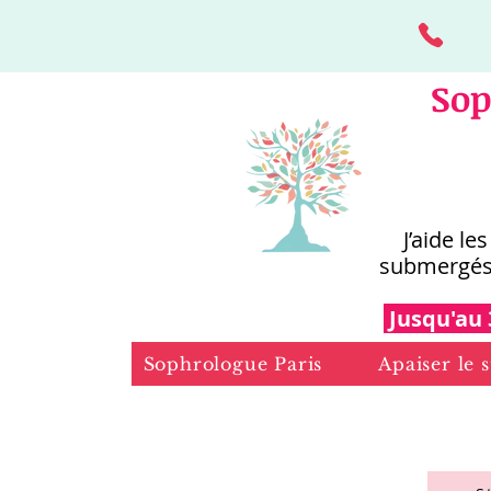
Sop
J’aide le
submergés
Jusqu'au 
Sophrologue Paris
Apaiser le s