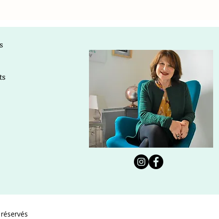
s
ts
 réservés