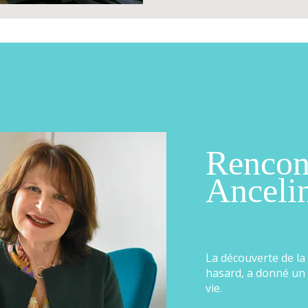
Rencon
Anceli
La découverte de la
hasard, a donné un
vie.