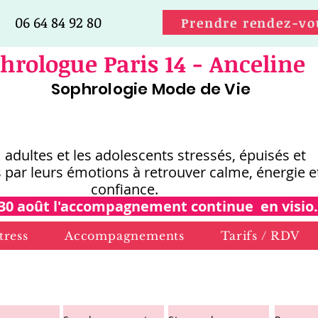
06 64 84 92 80
Prendre rendez-vo
hrologue Paris 14 - Anceline
Sophrologie Mode de Vie
s adultes et les adolescents stressés, épuisés et
 par leurs émotions
à retrouver calme, énergie e
confiance.
30 août l'accompagnement continue en visio.
tress
Accompagnements
Tarifs / RDV