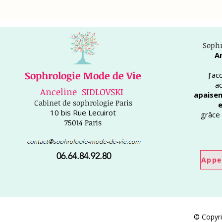
Sophr
A
Sophrologie Mode de Vie
J’a
a
Anceline SIDLOVSKI
apaisem
Cabinet de sophrologie Paris
e
10 bis Rue Lecuirot
grâce 
75014 Paris
06.64.84.92.80
Appe
© Copyri