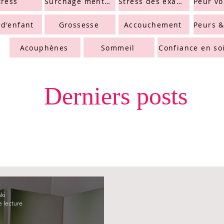
tress
Surchage mentale
Stress des examens
 d'enfant
Grossesse
Accouchement
Acouphènes
Sommeil
Confiance en so
Derniers posts
ski
e lecture