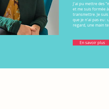
J'ai pu mettre des "
et me suis formée à
transmettre. Je suis
que je n'ai pas eu :
regard, une main t
En savoir plus