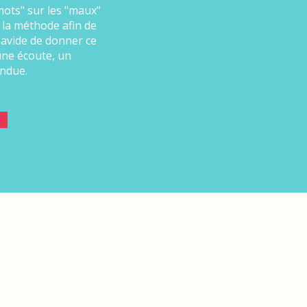
mots" sur les "maux"
 la méthode afin de
 avide de donner ce
 une écoute, un
endue.