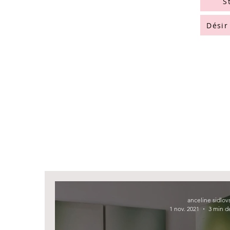
S
Désir
anceline sidlov
1 nov. 2021
3 min d