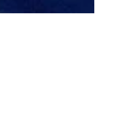
anceline sidlovski
26 oct. 2021
5 min de lecture
Les PRINCIPAUX
BENEFICES de La
SOPHROLOGIE en PMA
L'aide de la sophrologie en PMA
.Sophrologue à Paris 14,j'ai accompagné ma
fille dans son parcours de procréation