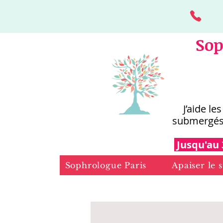
Sop
J’aide le
submergés
Jusqu'au 
Sophrologue Paris
Apaiser le s