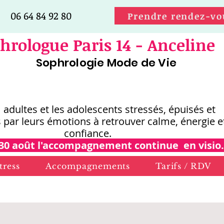
06 64 84 92 80
Prendre rendez-vo
hrologue Paris 14 - Anceline
Sophrologie Mode de Vie
s adultes et les adolescents stressés, épuisés et
 par leurs émotions
à retrouver calme, énergie e
confiance.
30 août l'accompagnement continue en visio.
tress
Accompagnements
Tarifs / RDV