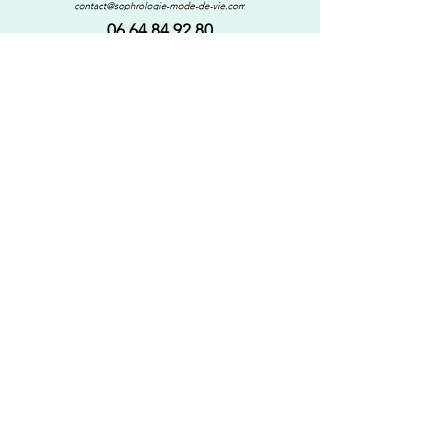
06.64.84.92.80
Sophrologue à Paris 14ème.
Anceline SIDLOVSKI
J’accompagne adultes et adolescents vers
un
apaisement durable du stress
et des émotions
,
grâce à des outils simples et concrets.
Appel découverte offert