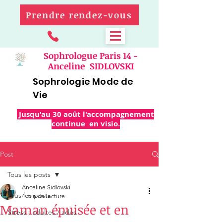
Prendre rendez-vous
Sophrologue Paris 14 -
Anceline SIDLOVSKI
Sophrologie Mode de
Vie
Jusqu'au 30 août l'accompagnement
continue en visio.
Post
Tous les posts
Anceline Sidlovski
Tous les posts
4 min de lecture
Maman épuisée et en
Stress : adultes / ados