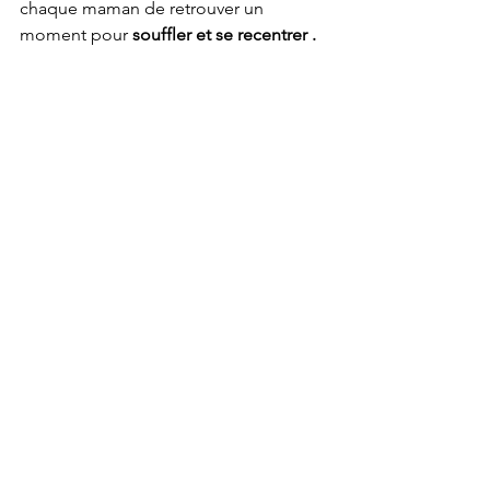
chaque maman de retrouver un 
moment pour
 souffler et se recentrer .
Quand on est maman, prendre du 
temps pour soi peut parfois sembler 
difficile, voire culpabilisant. 
Pourtant, retrouver un peu de calme et 
apprendre à mieux gérer son stress 
permet aussi d'être plus disponible 
pour soi-même et pour ceux que l'on 
aime. 
La sophrologie apporte 
progressivement des outils simples 
pour retrouver un quotidien plus 
apaisé, avec plus de sérénité, de recul 
et de confiance 